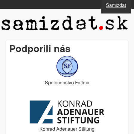
Skočiť na hlavný obsah
Samizdat
www.samizdat.sk
Podporili nás
Spoločenstvo Fatima
Konrad Adenauer Stiftung