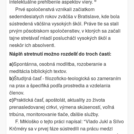
8
intelektuálne prehĺbenie aspektov viery.
Prvé spoločenstvá vznikali začiatkom
sedemdesiatych rokov zväčša v Bratislave, kde bola
sústredená väčšina vysokých škôl. Práve tie sa stali
prvým pôsobiskom spoločenstiev, v ktorých sa začali
tajne stretávať mladí poslucháči vysokých škôl a
neskôr ich absolventi.
Náplň stretnutí možno rozdeliť do troch častí:
a)
Spontánna, osobná modlitba, rozoberanie a
meditácia biblických textov.
b)
Študijná časť - filozoficko-teologická so zameraním
na prax a špecifiká podľa prostredia a vzdelania
členov.
c)
Praktická časť, apoštolát, aktuality zo života
prenasledovanej cirkvi, výmena skúseností, voľná
tribúna, monitorovanie tlače, ďalšie služby.
F. Mikloško o tejto práci napísal: "Vlado Jukl a Silvo
Krčméry sa v prvej fáze sústredili na prácu medzi