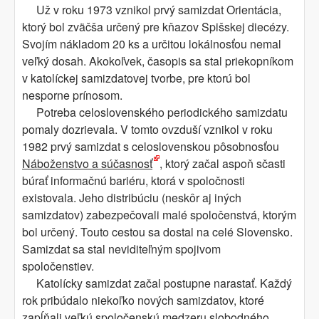
Už v roku 1973 vznikol prvý samizdat Orientácia,
ktorý bol zväčša určený pre kňazov Spišskej diecézy.
Svojím nákladom 20 ks a určitou lokálnosťou nemal
veľký dosah. Akokoľvek, časopis sa stal priekopníkom
v katolíckej samizdatovej tvorbe, pre ktorú bol
nesporne prínosom.
Potreba celoslovenského periodického samizdatu
pomaly dozrievala. V tomto ovzduší vznikol v roku
1982 prvý samizdat s celoslovenskou pôsobnosťou
Náboženstvo a súčasnosť
, ktorý začal aspoň sčasti
búrať informačnú bariéru, ktorá v spoločnosti
existovala. Jeho distribúciu (neskôr aj iných
samizdatov) zabezpečovali malé spoločenstvá, ktorým
bol určený. Touto cestou sa dostal na celé Slovensko.
Samizdat sa stal neviditeľným spojivom
spoločenstiev.
Katolícky samizdat začal postupne narastať. Každý
rok pribúdalo niekoľko nových samizdatov, ktoré
zapĺňali veľkú spoločenskú medzeru slobodného