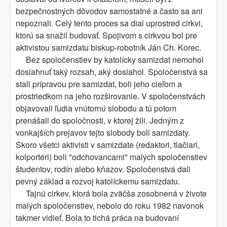
bezpečnostných dôvodov samostatné a často sa ani
nepoznali. Celý tento proces sa dial uprostred cirkvi,
ktorú sa snažil budovať. Spojivom s cirkvou bol pre
aktivistou samizdatu biskup-robotník Ján Ch. Korec.
Bez spoločenstiev by katolícky samizdat nemohol
dosiahnuť taký rozsah, aký dosiahol. Spoločenstvá sa
stali prípravou pre samizdat, boli jeho cieľom a
prostriedkom na jeho rozširovanie. V spoločenstvách
objavovali ľudia vnútornú slobodu a tú potom
prenášali do spoločnosti, v ktorej žili. Jedným z
vonkajších prejavov tejto slobody boli samizdaty.
Skoro všetci aktivisti v samizdate (redaktori, tlačiari,
kolportéri) boli "odchovancami" malých spoločenstiev
študentov, rodín alebo kňazov. Spoločenstvá dali
pevný základ a rozvoj katolíckemu samizdatu.
Tajnú cirkev, ktorá bola zväčša zosobnená v živote
malých spoločenstiev, nebolo do roku 1982 navonok
takmer vidieť. Bola to tichá práca na budovaní