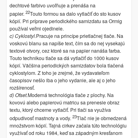
dechtové farbivo uvoľňuje a prenáša na
22
papier.
Touto formou sa dalo vytlačiť do sto kusov
kópií. Pri príprave periodického samizdatu sa Ormig
používal veľmi ojedinele.
c) Cyklostyl.
Pracuje na princípe prietlačnej tlače. Na
voskovú blanu sa napíše text, čím sa do nej vysekajú
textové otvory, cez ktoré sa na papier nanáša farba.
Touto technikou tlače sa dá vytlačiť do 1000 kusov
kópií. Väčšina periodických samizdatov bola tlačená
cyklostylom. Z toho je zrejmé, že vydavateľom
časopisov nešlo iba o jeho vydanie, ale aj o jeho
rozšírenosť.
d) Ofset.
Moderná technológia tlače z plochy. Na
kovovú alebo papierovú matricu sa prenesie obraz
textu, ktorý chceme vytlačiť. Pri tlači sa využíva
23
odpudivosť mastnoty a vody.
Tlač nie je obmedzená
množstvom kópií. Tajná cirkev začala túto technológiu
využívať od roku 1984, keď sa západným kresťanom