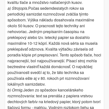
kvalitu tlače a množstvo natlačených kusov.
a) Strojopis.
Počas sedemdesiatych rokov sa
periodický samizdat rozmnožoval zväčša týmto
spôsobom. Výška nákladu dosahovala maximálne
okolo 50 kusov. O pracnosti tejto techniky ani
nehovoriac. Jedným prepísaním časopisu na
preklepový alebo tzv. letecký papier sa dosiahlo
maximálne 10-12 kópií. Každá nová séria sa musela
preklepávať odznova. Kvalita výtlačku závisela od
poradia kópie pri prepisovaní. Tento spôsob tlače, hoci
najpracnejší, bol najpoužívanejší. Písací stroj mohla
beztrestne vlastniť každá domácnosť. O najväčšej
používanosti svedčí aj to, že táto technika sa
používala ešte aj v 80. rokoch pri rozmnožovaní
lokálnych samizdatov.
b) Ormig.
Jeden zo spôsobov kancelárskeho
rozmnožovania: text sa prenáša z papiera vrstvou
dechtových farbív na kriedový papier, ktorý potom tvorí
tlačovú formu - matricu. Vodným roztokom liehu sa