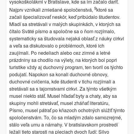
vysokoškolákmi v Bratislave, kde sa im začalo dariť.
9
Najprv vznikali zmiešané spoločenstvá,
ktoré sa
začali špecializovať neskôr, keď pribúdalo študentov.
Mladí sa stretávali v malých skupinkách, v ktorých sa
čítalo Sväté písmo a spoločne sa o ňom rozjímalo,
systematicky sa študovala nejaká oblasť z náuky cirkvi
a veľa sa diskutovalo o problémoch, ktoré ich
zaujímali. Po nedeliach alebo cez zimné a letné
prázdniny sa chodilo na výlety, na ktorých bol popri
turistike vždy aj duchovný program, ten tvoril os týchto
podujatí. Napokon sa konali duchovné obnovy,
duchovné cvičenia, kde študenti v tichu rozjímali a
stretávali sa s tajomstvami cirkvi. Za týmto všetkým
musel niekto stáť. Musel hľadať byty a chaty, aby sa
skupiny mohli stretávať, musel zháňať literatúru,
Písmo, musel pátrať po kňazoch ochotných slúžiť týmto
spoločenstvám. To, čo sa mladým zdalo samozrejmé,
stálo veľa umu a námahy. V bratislavskom prostredí
ležali tieto starosti na pleciach dvoch ľudí: Silvo