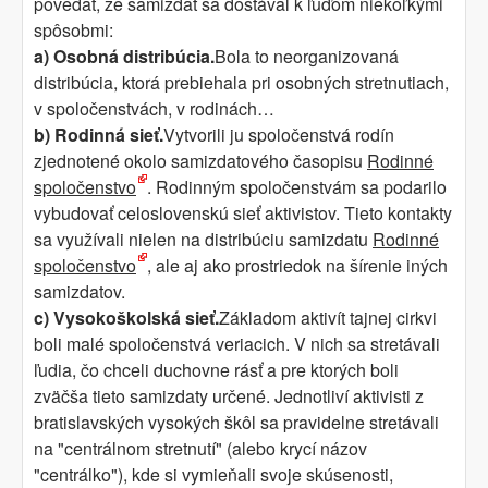
povedať, že samizdat sa dostával k ľuďom niekoľkými
spôsobmi:
a) Osobná distribúcia.
Bola to neorganizovaná
distribúcia, ktorá prebiehala pri osobných stretnutiach,
v spoločenstvách, v rodinách…
b) Rodinná sieť.
Vytvorili ju spoločenstvá rodín
zjednotené okolo samizdatového časopisu
Rodinné
spoločenstvo
. Rodinným spoločenstvám sa podarilo
vybudovať celoslovenskú sieť aktivistov. Tieto kontakty
sa využívali nielen na distribúciu samizdatu
Rodinné
spoločenstvo
, ale aj ako prostriedok na šírenie iných
samizdatov.
c) Vysokoškolská sieť.
Základom aktivít tajnej cirkvi
boli malé spoločenstvá veriacich. V nich sa stretávali
ľudia, čo chceli duchovne rásť a pre ktorých boli
zväčša tieto samizdaty určené. Jednotliví aktivisti z
bratislavských vysokých škôl sa pravidelne stretávali
na "centrálnom stretnutí" (alebo krycí názov
"centrálko"), kde si vymieňali svoje skúsenosti,