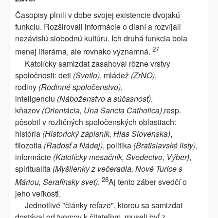
Časopisy plnili v dobe svojej existencie dvojakú
funkciu. Rozširovali informácie o dianí a rozvíjali
nezávislú slobodnú kultúru. Ich druhá funkcia bola
27
menej literárna, ale rovnako významná.
Katolícky samizdat zasahoval rôzne vrstvy
spoločnosti: deti
(Svetlo)
, mládež
(ZrNO)
,
rodiny
(Rodinné spoločenstvo)
,
inteligenciu
(Náboženstvo a súčasnosť)
,
kňazov
(Orientácia, Una Sancta Catholica)
,resp.
pôsobil v rozličných spoločenských oblastiach:
história
(Historický zápisník, Hlas Slovenska)
,
filozofia
(Radosť a Nádej)
, politika
(Bratislavské listy)
,
informácie
(Katolícky mesačník, Svedectvo, Výber)
,
spiritualita
(Myšlienky z večeradla, Nové Turíce s
28
Máriou, Serafínsky svet)
.
Aj tento záber svedčí o
jeho veľkosti.
Jednotlivé "články reťaze", ktorou sa samizdat
dostával od tvorcov k čitateľom, museli byť z