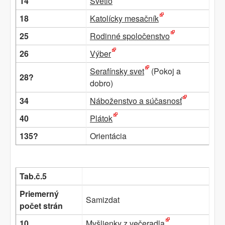
14
Svetlo
18
Katolícky mesačník
25
Rodinné spoločenstvo
26
Výber
Serafínsky svet
(Pokoj a
28?
dobro)
34
Náboženstvo a súčasnosť
40
Plátok
135?
Orientácia
Tab.č.5
Priemerný
Samizdat
počet strán
10
Myšlienky z večeradla