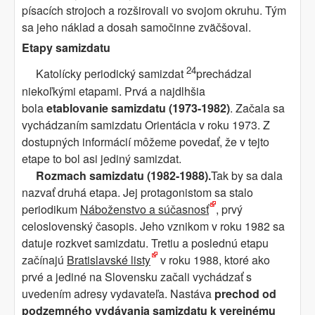
písacích strojoch a rozširovali vo svojom okruhu. Tým
sa jeho náklad a dosah samočinne zväčšoval.
Etapy samizdatu
24
Katolícky periodický samizdat
prechádzal
niekoľkými etapami. Prvá a najdlhšia
bola
etablovanie samizdatu (1973-1982)
. Začala sa
vychádzaním samizdatu Orientácia v roku 1973. Z
dostupných informácií môžeme povedať, že v tejto
etape to bol asi jediný samizdat.
Rozmach samizdatu (1982-1988).
Tak by sa dala
nazvať druhá etapa. Jej protagonistom sa stalo
periodikum
Náboženstvo a súčasnosť
, prvý
celoslovenský časopis. Jeho vznikom v roku 1982 sa
datuje rozkvet samizdatu. Tretiu a poslednú etapu
začínajú
Bratislavské listy
v roku 1988, ktoré ako
prvé a jediné na Slovensku začali vychádzať s
uvedením adresy vydavateľa. Nastáva
prechod od
podzemného vydávania samizdatu k verejnému