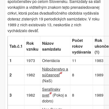
spoločenstiev po celom Slovensku. Samizdaty sa stali
vonkajším a viditeľným znakom tejto prenasledovanej
cirkvi, ktorá počas dvadsaťročného obdobia vydávala
doteraz zistených 19 periodických samizdatov. V roku
1989 z nich existovalo 13, neskoršie z nich
vychádzalo deväť.
Počet
Rok
Rok
Názov
Tab.č.1
rokov
ukonče
vzniku
samizdatu
vydávania
(1)
1
1973
Orientácia
11
1983
Náboženstvo a
2
1982
súčasnosť
8
1989
(NaS)
Serafínsky
3
1982
svet
(Pokoj a
8
1989
dobro)