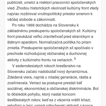
publicisti, umelci a niektorí pracovníci spoločenských
vied. Zhodou historických okolností kultúrny front vtedy
najviac rozširoval vnútropolitický priestor smerom k
väčšej slobode a zákonnosti.
Po roku 1968 dochádza na Slovensku k
základnému preskupeniu spoločenských síl. Kultúrny
front preukázal veľkú zraniteľnosť pred straníckym a
štátnym aparátom. Normalizačná politika ho priam
zmietla. Preskupenie spoločenských síl spočívalo v
prechode rozhodujúcej občianskej a duchovnej
5
aktivity z kultúrneho frontu na veriacich.
V sedemdesiatych rokoch kresťanstvo na
Slovensku začalo nadobúdať nový dynamizmus.
Zdedená viera, najmä u mladej generácie, rástla a
zosilnievala. Veriaci sa postupne prestali báť
sociálnej, ekonomickej a občianskej diskriminácie. Bol
to dôsledok pohybu, ktorý nastal koncom
šesťdesiatych rokov, keď sa z väzenia vrátili kňazi,
rehoľníci a laici, najmä náboženskí aktivisti z konca