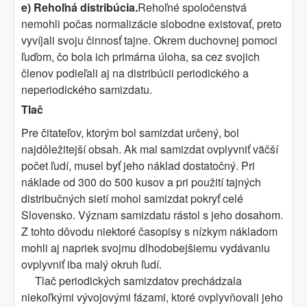
e) Rehoľná distribúcia.
Rehoľné spoločenstvá
nemohli počas normalizácie slobodne existovať, preto
vyvíjali svoju činnosť tajne. Okrem duchovnej pomoci
ľuďom, čo bola ich primárna úloha, sa cez svojich
členov podieľali aj na distribúcii periodického a
neperiodického samizdatu.
Tlač
Pre čitateľov, ktorým bol samizdat určený, bol
najdôležitejší obsah. Ak mal samizdat ovplyvniť väčší
počet ľudí, musel byť jeho náklad dostatočný. Pri
náklade od 300 do 500 kusov a pri použití tajných
distribučných sietí mohol samizdat pokryť celé
Slovensko. Význam samizdatu rástol s jeho dosahom.
Z tohto dôvodu niektoré časopisy s nízkym nákladom
mohli aj napriek svojmu dlhodobejšiemu vydávaniu
ovplyvniť iba malý okruh ľudí.
Tlač periodických samizdatov prechádzala
niekoľkými vývojovými fázami, ktoré ovplyvňovali jeho