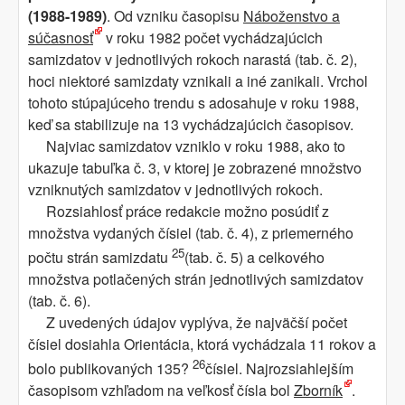
(1988-1989)
. Od vzniku časopisu
Náboženstvo a
súčasnosť
v roku 1982 počet vychádzajúcich
samizdatov v jednotlivých rokoch narastá (tab. č. 2),
hoci niektoré samizdaty vznikali a iné zanikali. Vrchol
tohoto stúpajúceho trendu s adosahuje v roku 1988,
keď sa stabilizuje na 13 vychádzajúcich časopisov.
Najviac samizdatov vzniklo v roku 1988, ako to
ukazuje tabuľka č. 3, v ktorej je zobrazené množstvo
vzniknutých samizdatov v jednotlivých rokoch.
Rozsiahlosť práce redakcie možno posúdiť z
množstva vydaných čísiel (tab. č. 4), z priemerného
25
počtu strán samizdatu
(tab. č. 5) a celkového
množstva potlačených strán jednotlivých samizdatov
(tab. č. 6).
Z uvedených údajov vyplýva, že najväčší počet
čísiel dosiahla Orientácia, ktorá vychádzala 11 rokov a
26
bolo publikovaných 135?
čísiel. Najrozsiahlejším
časopisom vzhľadom na veľkosť čísla bol
Zborník
.