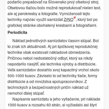
podarilo prepašovať na Slovensko prvý ofsetový stroj.
Ofsetovou tlačou bolo možné reprodukovať nielen text,
ale aj perokresby a fotografie. Vymoženosti tejto
techniky najviac využil samizdat
ZrNO
, ktorý bol po
grafickej stránke obohatený kresbami a fotografiami.
Periodicita
Náklad jednotlivých samizdatov časom stúpal. Bol
to znak ich aktuálnosti. Aj pri špičkovej reprodukčnej
technike však existovali nákladové obmedzenia.
Príčinou nebol nedostatočný odbyt, ktorý sa nikdy
nepodarilo nasýtiť, ale technika výroby a distribúcie.
Veľa samizdatov dosiahlo svoj kapacitný vrchol okolo
500-1000 kusov. Záviselo to od techniky tlače, formy
distribúcie a od množstva spolupracovníkov. Z
technických a bezpečnostných príčin náklad už
nemohol ďalej stúpať.
Napísanie samizdatu a jeho vytlačenie, pri náklade
1000 kusov a rozsahu 60 strán, si vyžiadalo asi štyri