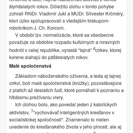
štyridsiatych rokov. Dôležitú úlohu v tomto pohybe
zohrali RNDr. Vladimír Jukl a MUDr. Silvester Krčméry,
ktorí úzko spolupracovali s vtedajším biskupom-
robotníkom J. Ch. Korcom.
V období tzv. normalizácie, ktoré sa všeobecne
považuje za obdobie rozpadu kultúrnych a mravných
6
hodnôt v celej republike, vyrastá "tajná"
cirkev, ktorej
korene siahajú do päťdesiatych rokov.
Malé spoločenstvá
Základom náboženského oživenia, a teda aj tajnej
cirkvi, boli malé spoločenstvá (krúžky), pozostávajúce
z piatich až desiatich ľudí, ktoré pomáhali k poznaniu a
hlbšiemu prežívaniu viery.
Ich úlohou bolo, ako povedal jeden z katolíckych
7
aktivistov,
"vychovávať inteligentných kresťanov v
socialistickej spoločnosti". Znamenalo to nielen
uvedenie do kresťanského života v jeho plnosti, ale aj