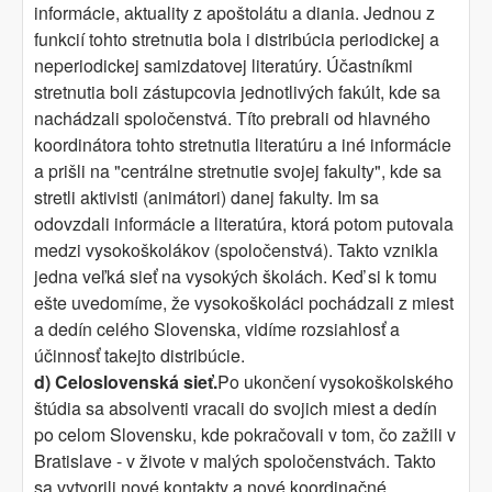
informácie, aktuality z apoštolátu a diania. Jednou z
funkcií tohto stretnutia bola i distribúcia periodickej a
neperiodickej samizdatovej literatúry. Účastníkmi
stretnutia boli zástupcovia jednotlivých fakúlt, kde sa
nachádzali spoločenstvá. Títo prebrali od hlavného
koordinátora tohto stretnutia literatúru a iné informácie
a prišli na "centrálne stretnutie svojej fakulty", kde sa
stretli aktivisti (animátori) danej fakulty. Im sa
odovzdali informácie a literatúra, ktorá potom putovala
medzi vysokoškolákov (spoločenstvá). Takto vznikla
jedna veľká sieť na vysokých školách. Keď si k tomu
ešte uvedomíme, že vysokoškoláci pochádzali z miest
a dedín celého Slovenska, vidíme rozsiahlosť a
účinnosť takejto distribúcie.
d) Celoslovenská sieť.
Po ukončení vysokoškolského
štúdia sa absolventi vracali do svojich miest a dedín
po celom Slovensku, kde pokračovali v tom, čo zažili v
Bratislave - v živote v malých spoločenstvách. Takto
sa vytvorili nové kontakty a nové koordinačné