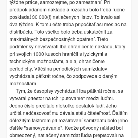
týždne práce, samozrejme, po zamestnaní. Pri
predpokladanom náklade a rozsahu bolo treba ručne
poskladať 30 000(!) natlačených listov. To trvalo asi
dva týždne. K tomu ešte treba pripočítať asi mesiac na
distribúciu. Toto všetko bolo treba uskutočniť za
maximálnych bezpečnostných opatrení. Tieto
podmienky nevytvárali iba ohraničenie nákladu, ktorý
pri svojich 1000 kusoch hraničil s fyzickými a
technickými možnosťami, ale aj ohraničenie
periodicity. Väčšina periodických samizdatov
vychádzala päťkrát ročne, čo zodpovedalo daným
možnostiam.
Tým, že časopisy vychádzali iba päťkrát ročne, sa
vytváral priestor na ich "putovanie" medzi ľuďmi.
Jedno číslo prečítalo niekoľko desiatok ľudí. Jeho
určitá nadčasovosť mu dávala stálu čitateľnosť. Ďalším
dôležitým faktorom pri rozširovaní samizdatu bolo jeho
ďalšie "samovydávanie". Keďže pôvodný náklad bol
obmedzený, natlačený samizdat ľudia prepisovali na