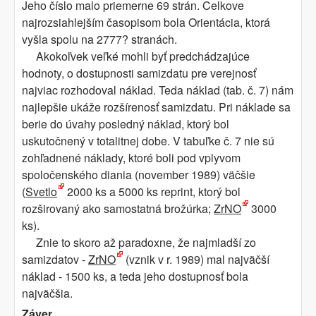
Jeho číslo malo priemerne 69 strán. Celkove
najrozsiahlejším časopisom bola Orientácia, ktorá
vyšla spolu na 2777? stranách.
Akokoľvek veľké mohli byť predchádzajúce
hodnoty, o dostupnosti samizdatu pre verejnosť
najviac rozhodoval náklad. Teda náklad (tab. č. 7) nám
najlepšie ukáže rozšírenosť samizdatu. Pri náklade sa
berie do úvahy posledný náklad, ktorý bol
uskutočnený v totalitnej dobe. V tabuľke č. 7 nie sú
zohľadnené náklady, ktoré boli pod vplyvom
spoločenského diania (november 1989) väčšie
(
Svetlo
2000 ks a 5000 ks reprint, ktorý bol
rozširovaný ako samostatná brožúrka;
ZrNO
3000
ks).
Znie to skoro až paradoxne, že najmladší zo
samizdatov -
ZrNO
(vznik v r. 1989) mal najväčší
náklad - 1500 ks, a teda jeho dostupnosť bola
najväčšia.
Záver