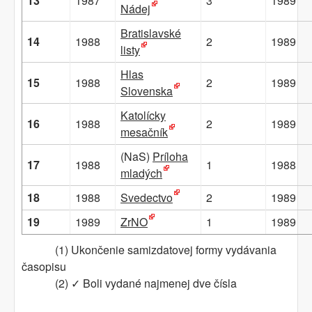
13
1987
3
1989
Nádej
Bratislavské
14
1988
2
1989
listy
Hlas
15
1988
2
1989
Slovenska
Katolícky
16
1988
2
1989
mesačník
(NaS)
Príloha
17
1988
1
1988
mladých
18
1988
Svedectvo
2
1989
19
1989
ZrNO
1
1989
(1) Ukončenie samizdatovej formy vydávania
časopisu
(2) ✓ Boli vydané najmenej dve čísla