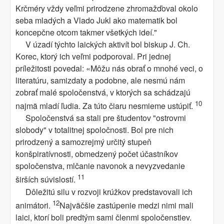
Krčméry vždy veľmi prirodzene zhromažďoval okolo
seba mladých a Vlado Jukl ako matematik bol
koncepčne otcom takmer všetkých ideí."
V úzadí týchto laických aktivít bol biskup J. Ch.
Korec, ktorý ich veľmi podporoval. Pri jednej
príležitosti povedal: «Môžu nás obrať o mnohé veci, o
literatúru, samizdaty a podobne, ale nesmú nám
zobrať malé spoločenstvá, v ktorých sa schádzajú
10
najmä mladí ľudia. Za túto čiaru nesmieme ustúpiť.
Spoločenstvá sa stali pre študentov "ostrovmi
slobody" v totalitnej spoločnosti. Bol pre nich
prirodzený a samozrejmý určitý stupeň
konšpiratívnosti, obmedzený počet účastníkov
spoločenstva, mlčanie navonok a nevyzvedanie
11
širších súvislostí.
Dôležitú silu v rozvoji krúžkov predstavovali ich
12
animátori.
Najväčšie zastúpenie medzi nimi mali
laici, ktorí boli predtým sami členmi spoločenstiev.