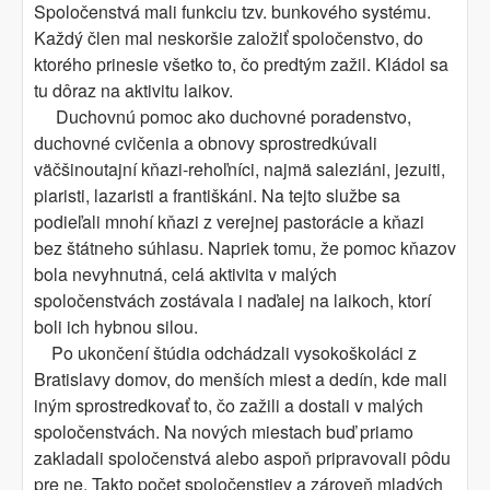
Spoločenstvá mali funkciu tzv. bunkového systému.
Každý člen mal neskoršie založiť spoločenstvo, do
ktorého prinesie všetko to, čo predtým zažil. Kládol sa
tu dôraz na aktivitu laikov.
Duchovnú pomoc ako duchovné poradenstvo,
duchovné cvičenia a obnovy sprostredkúvali
väčšinoutajní kňazi-rehoľníci, najmä saleziáni, jezuiti,
piaristi, lazaristi a františkáni. Na tejto službe sa
podieľali mnohí kňazi z verejnej pastorácie a kňazi
bez štátneho súhlasu. Napriek tomu, že pomoc kňazov
bola nevyhnutná, celá aktivita v malých
spoločenstvách zostávala i naďalej na laikoch, ktorí
boli ich hybnou silou.
Po ukončení štúdia odchádzali vysokoškoláci z
Bratislavy domov, do menších miest a dedín, kde mali
iným sprostredkovať to, čo zažili a dostali v malých
spoločenstvách. Na nových miestach buď priamo
zakladali spoločenstvá alebo aspoň pripravovali pôdu
pre ne. Takto počet spoločenstiev a zároveň mladých