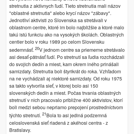
stretnutia z aktívnych ľudí. Tieto stretnutia mali názov
"oblastné stretnutia" alebo krycí názov "zábavy".
Jednotliví aktivisti zo Slovenska sa stretávali v
oblastnom centre, ktoré im bolo najbližšie a ktoré malo
takú istú funkciu ako na vysokých školách. Oblastných
centier bolo v roku 1989 po celom Slovensku
20
sedemnásť.
V jednom centre sa priemerne stretávalo
asi desať-pätnásť ľudí. Po stretnutí sa ľudia rozchádzali
do svojich dedín a miest, kam okrem iného prinášali
samizdaty. Stretnutia boli štyrikrát do roka. Vzhľadom
na ne vychádzali aj niektoré samizdaty. Od roku 1975
sa takto vytvorila sieť, v ktorej bolo asi 150
slovenských dedín a miest. Počas trvania oblastných
stretnutí v nich pracovalo približne 400 aktivistov, ktorí
boli medzi sebou nepriamo prepojení prostredníctvom
21
týchto stretnutí.
Bola to asi jediná podzemná
celoslovenská sieť riadená z akéhosi centra - z
Bratislavy.