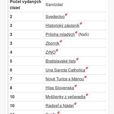
Počet vydaných
Samizdat
čísiel
2
Svedectvo
3
Historický zápisník
3
Príloha mladých
(NaS)
3
Zborník
4
ZrNO
5
Bratislavské listy
6
Una Sancta Catholica
7
Nové Turíce s Máriou
8
Hlas Slovenska
10
Myšlienky z večeradla
10
Radosť a Nádej