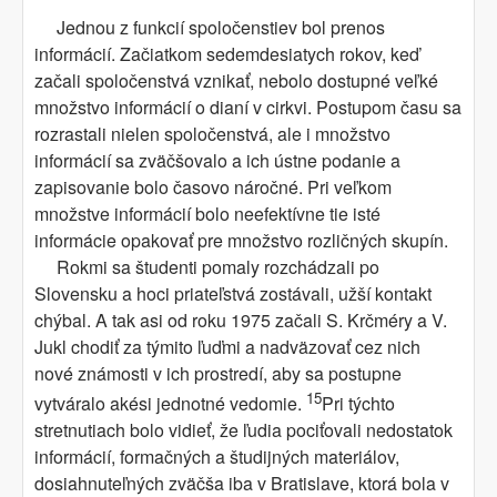
Jednou z funkcií spoločenstiev bol prenos
informácií. Začiatkom sedemdesiatych rokov, keď
začali spoločenstvá vznikať, nebolo dostupné veľké
množstvo informácií o dianí v cirkvi. Postupom času sa
rozrastali nielen spoločenstvá, ale i množstvo
informácií sa zväčšovalo a ich ústne podanie a
zapisovanie bolo časovo náročné. Pri veľkom
množstve informácií bolo neefektívne tie isté
informácie opakovať pre množstvo rozličných skupín.
Rokmi sa študenti pomaly rozchádzali po
Slovensku a hoci priateľstvá zostávali, užší kontakt
chýbal. A tak asi od roku 1975 začali S. Krčméry a V.
Jukl chodiť za týmito ľuďmi a nadväzovať cez nich
nové známosti v ich prostredí, aby sa postupne
15
vytváralo akési jednotné vedomie.
Pri týchto
stretnutiach bolo vidieť, že ľudia pociťovali nedostatok
informácií, formačných a študijných materiálov,
dosiahnuteľných zväčša iba v Bratislave, ktorá bola v