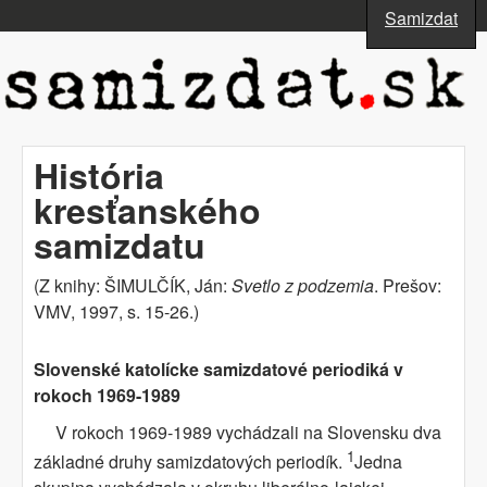
Skočiť na hlavný obsah
Samizdat
www.samizdat.sk
História
kresťanského
samizdatu
(Z knihy: ŠIMULČÍK, Ján:
Svetlo z podzemia
. Prešov:
VMV, 1997, s. 15-26.)
Slovenské katolícke samizdatové periodiká v
rokoch 1969-1989
V rokoch 1969-1989 vychádzali na Slovensku dva
1
základné druhy samizdatových periodík.
Jedna