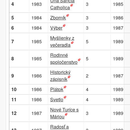
Una Sancta
4
1983
3
1985
Catholica
5
1984
Zborník
3
1986
6
1984
Výber
3
1987
Myšlienky z
7
1985
5
1989
večeradla
Rodinné
8
1985
5
1989
spoločenstvo
Historický
9
1986
2
1987
zápisník
10
1986
Plátok
4
1989
11
1986
Svetlo
4
1989
Nové Turíce s
12
1987
3
1989
Máriou
Radosť a