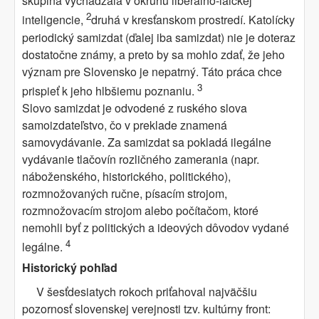
skupina vychádzala v okruhu liberálno-laickej
2
inteligencie,
druhá v kresťanskom prostredí. Katolícky
periodický samizdat (ďalej iba samizdat) nie je doteraz
dostatočne známy, a preto by sa mohlo zdať, že jeho
význam pre Slovensko je nepatrný. Táto práca chce
3
prispieť k jeho hlbšiemu poznaniu.
Slovo samizdat je odvodené z ruského slova
samoizdateľstvo, čo v preklade znamená
samovydávanie. Za samizdat sa pokladá ilegálne
vydávanie tlačovín rozličného zamerania (napr.
náboženského, historického, politického),
rozmnožovaných ručne, písacím strojom,
rozmnožovacím strojom alebo počítačom, ktoré
nemohli byť z politických a ideových dôvodov vydané
4
legálne.
Historický pohľad
V šesťdesiatych rokoch priťahoval najväčšiu
pozornosť slovenskej verejnosti tzv. kultúrny front: