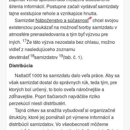
šírenia informácií. Postupne začali vydávať samizdaty
tajne existujúce rehole a vznikajúce hnutia.
Samizdat
Náboženstvo a súčasnosť
chcel svojou
existenciou poukázať na možnosť tvorby samizdatu v
atmosfére prenasledovania a tým byť výzvou pre
17
iných.
Že táto výzva nezostala bez ohlasu, možno
vidieť z nasledujúceho zoznamu
18
19
devätnásť
samizdatov
(tab. č. 1).
Distribúcia
Natlačiť 1000 ks samizdatu dalo veľa práce. Aby sa
však samizdat dostal do správnych rúk, teda tým, pre
ktorých bol určený, to bolo oveľa náročnejšie a
zdĺhavejšie. Popri tlačiaroch najväčšie riziko
perzekúcií niesli distributéri.
Tajná cirkev sa snažila vybudovať si organizačné
štruktúry, ktoré jej pomáhali pri výmene informácií a
distribúcii samizdatov. Vo všeobecnosti môžeme