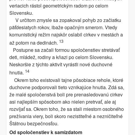
veriacich rástol geometrickým radom po celom
Slovensku.
V určitom zmysle sa zopakoval pohyb zo začiatku
päťdesiatych rokov, ibaže opačným smerom. Vtedy
komunistický režim najskôr oslabil cirkev v mestách a
13
až potom na dedinách.
Postupne sa začali formou spoločenstiev stretávať
deti, mládež, rodiny a kňazi po celom Slovensku.
Neskoršie z týchto aktivít vyrástli nové duchovné
14
hnutia.
Okrem toho existovali tajne pôsobiace rehole, ktoré
duchovne podporovali tieto vznikajúce hnutia. Zdá sa,
že malé spoločenstvá boli pre prenasledovanú cirkev
asi najlepším spôsobom ako nielen pretrvať, ale aj
rozvíjať sa. Okrem toho, že sa stali miestom osobného
prežívania viery, boli skoro nezistiteľné a nezničiteľné
Štátnou bezpečnosťou.
Od spoločenstiev k samizdatom